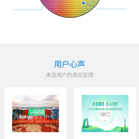
用户心声
来自用户的真实反馈