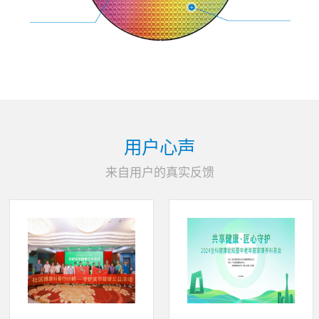
用户心声
来自用户的真实反馈