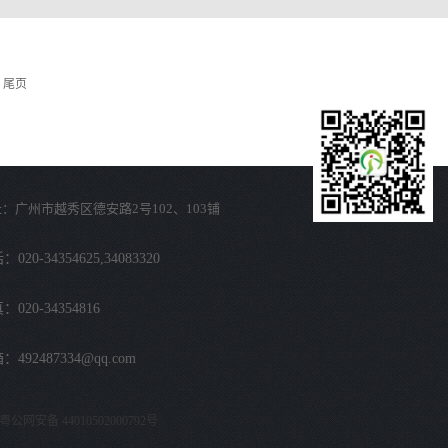
尾页
：广州市越秀区德安路2号102、103铺
020-34354625,34083320
：020-34354816
：492487334@qq.com
粤公网安备 44010502000792号