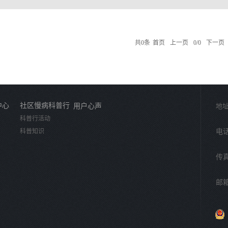
共
0
条
首页
上一页
0/0
下一页
中心
社区慢病科普行
用户心声
地址
科普行活动
科普知识
电话：
传真
邮箱