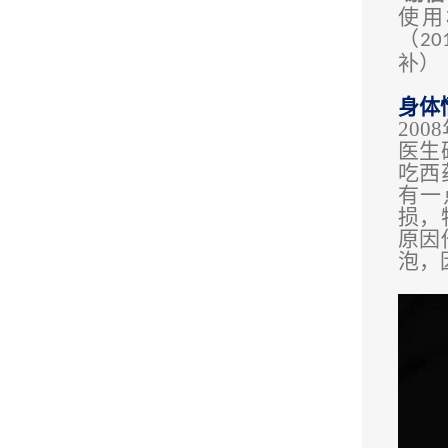
使用
（
20
补）
身体
2008
医生
吃西
有一
损，
原因
泡，