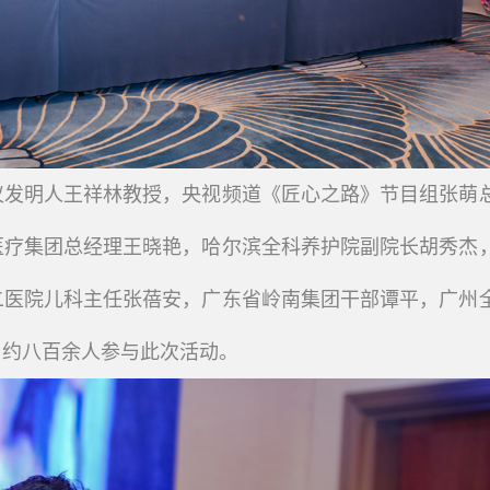
仪发明人王祥林教授，央视频道《匠心之路》节目组张萌
医疗集团总经理王晓艳，哈尔滨全科养护院副院长胡秀杰
二医院儿科主任张蓓安，广东省岭南集团干部谭平，广州
户约八百余人参与此次活动。