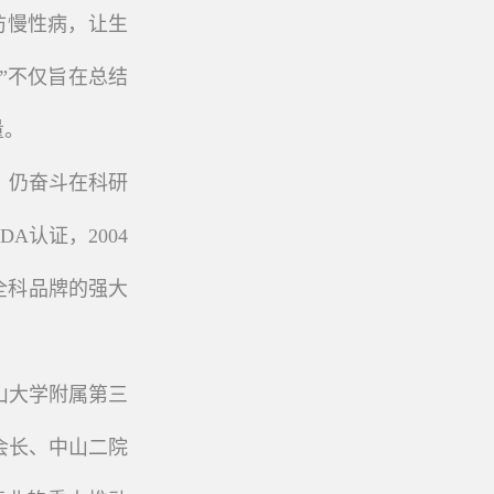
防慢性病，让生
”不仅旨在总结
量。
，仍奋斗在科研
A认证，2004
全科品牌的强大
山大学附属第三
会长、中山二院