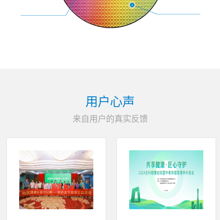
用户心声
来自用户的真实反馈