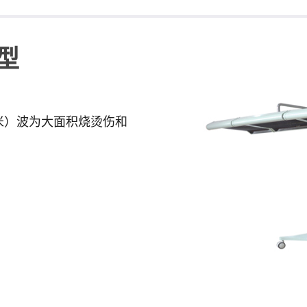
用型
米）波为大面积烧烫伤和