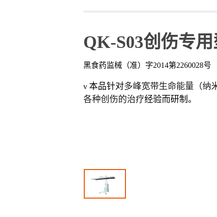
QK-S03创伤专
黑食药监械（准）字2014第2260028号
本品针对
多峰宽带生命能量（纳
v
各种创伤的治疗
经验而研制。