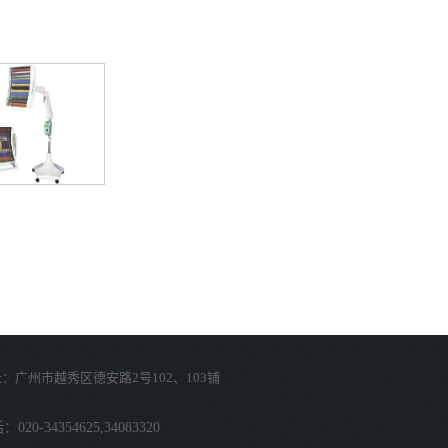
：广州市越秀区德安路2号102、103铺
020-34354625,34083320