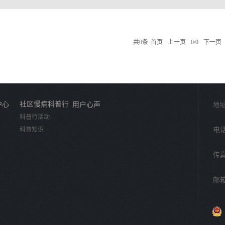
共
0
条
首页
上一页
0/0
下一页
中心
社区慢病科普行
用户心声
地址
科普行活动
科普知识
电话：
传真
邮箱