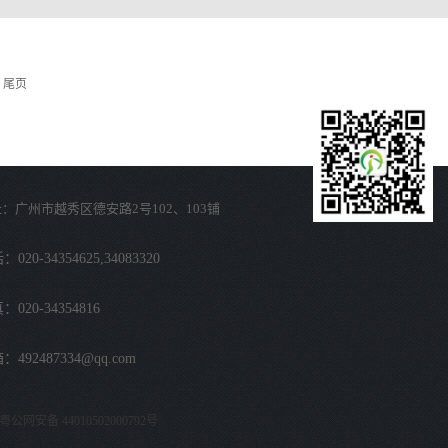
尾页
：广州市越秀区德安路2号102、103铺
020-34354625,34083320
：020-34354816
：492487334@qq.com
粤公网安备 44010502000792号