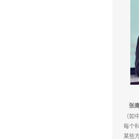
张
（如
每个
某些