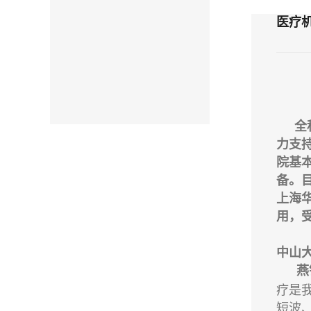
医疗
全
力支
院基
备。
上海
用，
中山
燕
疗是
短波