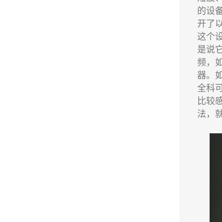
的设
开了
这个
是说
频，
器。
全科
比较
法，