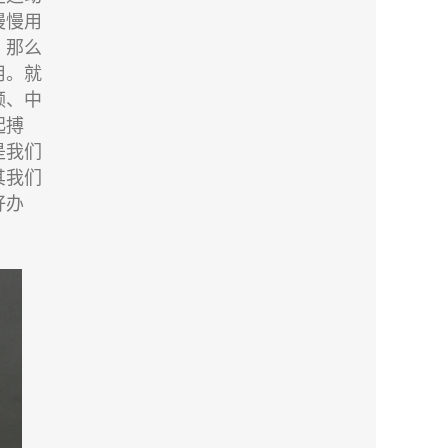
慢慢用
，那么
用。就
频、中
起搏
是我们
其我们
好办