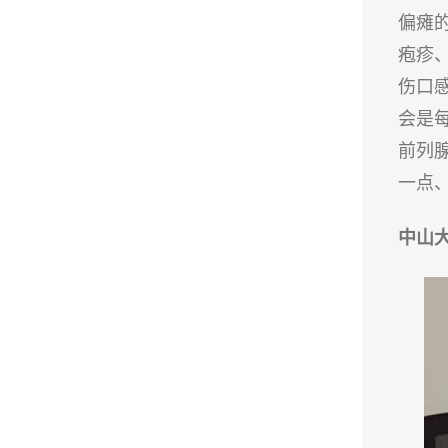
偏瘫
疱疹
伤口
会是每
前列
一点
中山