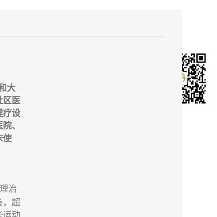
和大
社区医
理疗设
医院、
床使
理治
备，超
些运动