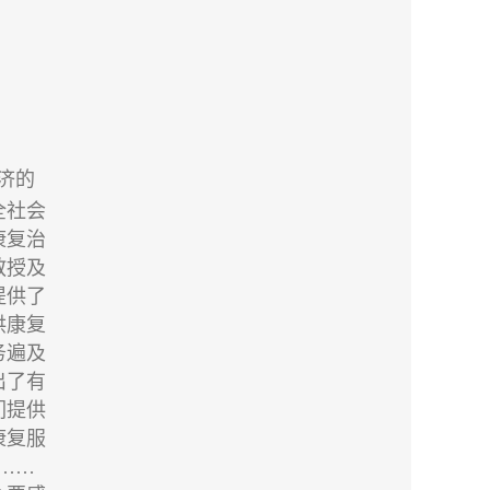
济的
全社会
康复治
教授及
提供了
供康复
务遍及
出了有
们提供
康复服
……