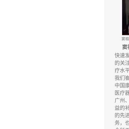
窦祖
窦
快速
的关
疗水
我们
中国
医疗
广州
益的
的先
务，