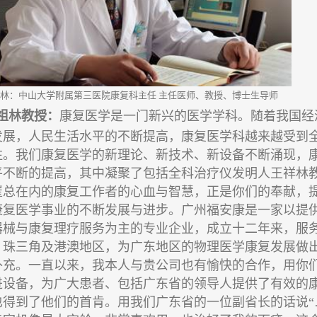
林
：
中山大学附属第三医院康复科主任
主任医师
、
教授
、
博士生导师
祖林教授：
康复医学是一门新兴的医学学科。随着我国经
发展，人民生活水平的不断提高，康复医学科越来越受到
注。我们康复医学的新理论、新技术、新设备不断涌现，
平不断的提高，其中凝聚了包括全科治疗仪发明人王祥林
崔总在内的康复工作者的心血与智慧，正是你们的奉献，
康复医学事业的不断发展与进步。广州福安康是一家以提
器械与康复理疗服务为主的专业企业，成立十二年来，服
、珠三角及港澳地区，为广东地区的物理医学康复发展做
补充。一直以来，我本人与贵公司也有愉快的合作，用你
进设备，为广大患者、包括广东省的领导人提供了有效的
也得到了他们的首肯。用我们广东省的一位副省长的话说“