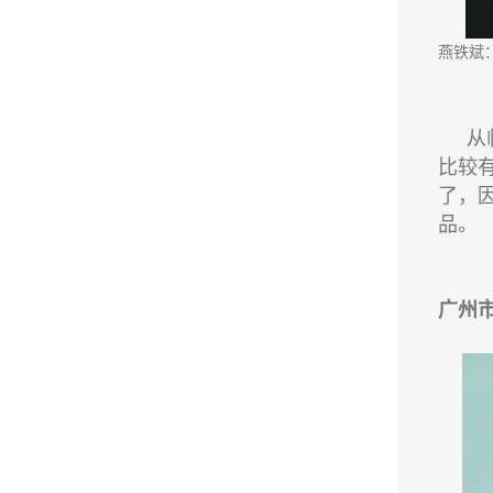
燕铁斌
从
比较
了，
品。
广州