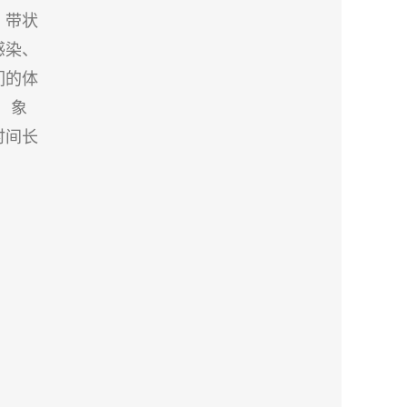
、带状
感染、
们的体
，象
时间长