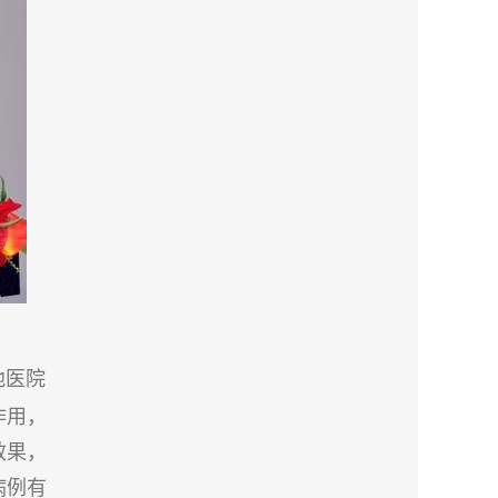
他医院
作用，
效果，
病例有