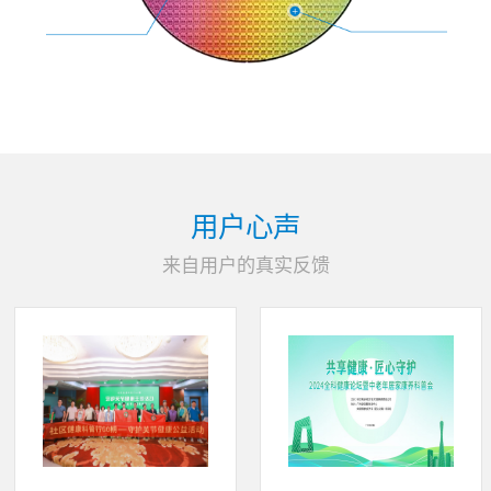
用户心声
来自用户的真实反馈