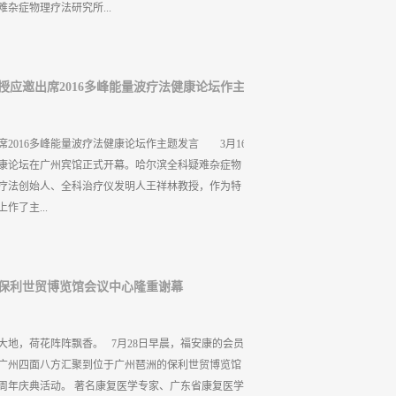
杂症物理疗法研究所...
融入每一个细节，谋求企业品牌发展的同时，勇于承担
义的日子，不选择奢华，而选择低调;不选择享乐，而
员工切身感受公益活动带来的感动与力量。健康是人
疗仪）发明人王祥林教授，原中国科学院广州电子技
康...
授应邀出席2016多峰能量波疗法健康论坛作主
，著名企业家、高级营养师胡秀玲女士，具有四十多
者郑智鸿女士等特邀嘉宾出席本次论坛。广州福安康
健康之家创始人崔志敏先生代表活动主办单位出席本
2016多峰能量波疗法健康论坛作主题发言 3月16
理 崔志敏 崔志敏先生代表广州福安康医疗科技有限
健康论坛在广州宾馆正式开幕。哈尔滨全科疑难杂症物
，多峰能量波疗法健康论坛在广州举办，说明广州多
疗法创始人、全科治疗仪发明人王祥林教授，作为特
越来越引起全科疑难杂症物理疗法研究所的重视，同
作了主...
地区用户进一步认识多峰能量波疗法，科学使用多峰
来更多的动力。 崔总接着说，随着社会的发展，我
。而心脑血管疾病、肿瘤和呼吸系统疾病已成为广州
能量疗法的发明及应用情况，并结合二十八年来哈尔
关注健康问题刻不容缓。十几年前通过自身的应用认识
保利世贸博览馆会议中心隆重谢幕
结适用的具体案例做了讲解，尤其提到多峰能量波疗
引入广州地区，越来...
中的优势。 王教授在论坛上谈到全科治疗仪的治疗
理治疗仪器，目前在国内外，我考察了一下，所有国家
大地，荷花阵阵飘香。 7月28日早晨，福安康的会员
有20几种疾病，而且这里面最后一项是对肿瘤疾病的
广州四面八方汇聚到位于广州琶洲的保利世贸博览馆
应该都没有的，只有全科治疗仪一种。” 王教授在提
周年庆典活动。 著名康复医学专家、广东省康复医学