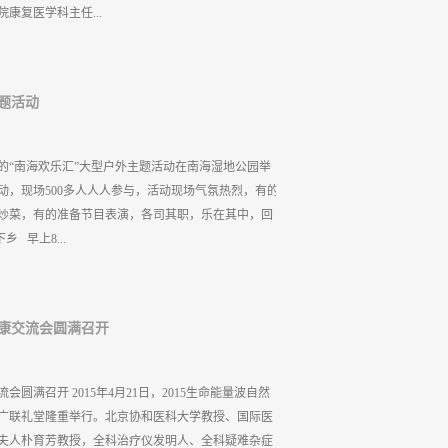
瘤这一块,为什么只说了“对放疗、化疗副作用的消除
康复医学科主任...
在在医院做临床观察，没有一个医生他给其他方法不
所以得不出这样的结论，只能配合药物治疗。”他介绍
现全科治疗仪对糖尿病引起的心脑血管疾病非常有
事副总裁林锡鎏先生、霍英东鹤年堂中医城副董事长
主题活动
康医疗科技有限公司总经理崔志敏先生等领导和嘉宾
·健康的启航仪式。 活动伊始，崔志敏总经理首先致
二年来的发展历程，从创立之初的艰难起步到现在的
的“南海欢乐汇”大型户外主题活动在南海湿地公园举
州时的无人相识到现在的盛友如云，数以万计的福安
动，现场500多人人人参与，活动现场气氛热烈，有的
，多年来企业规模越来越大，客户数量也越来越多，
炒菜，有的准备节目表演，各司其职，乐在其中，回
本、以爱经营”的企业理念却一直未变，十二年风雨兼
 早上8...
州数万用户的认可和信任。站在新起点，我们会牢记
取，勇敢前行，创造更加辉煌的明天。 公司崔志敏总
锡鎏先生发言广东省康复医学会副会长窦祖林教授代表
从广州出发了。到了南海湿地公园活动现场，大家先集中
.
健康交流会圆满召开
行准备，由于要自己准备午餐，于是就开始动手，包
来领材料，现象数度出现各种忙乱。由于是用木材点
雾缭绕，烟薰得人眼泪直流，这次的体验式旅游真是
会圆满召开 2015年4月21日，2015生命能量波自然
大哥大姐的眼泪都止不住了…… 洗菜 接下来是各种
广联礼堂隆重举行。北京协和医科大学教授、国际医
刀功麻麻～～ 再看这位会员姐姐，您这是切菜啊还是
夫人朴育芳教授，全科治疗仪发明人、全科疑难杂症