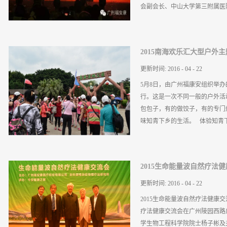
到药监部门批准治疗范围最后肿
会副会长、中山大学第三附属医院
和止痛”这一块时解释说，“现
用，只用全科治疗仪照射肿瘤，
当时在作糖尿病临床观察时，发
窦祖林教授、香港霍英东集团董
效，而...
2015南海欢乐汇大型户外
兼总经理刘海斌先生、广州福安
到场祝贺，一起启动幸福·平安
更新时间:
2016
-
04
-
22
词，他回顾了广州福安康成立十
5月8日，由广州福康安组织举办
行业领先；从全科治疗仪登陆广
行。这是一次不同一般的户外活
康会员见证了企业的发展、壮大
包包子，有的做饺子，有的专门
但是从创立之初秉持的“诚信为
味知青下乡的生活。 体验知青下乡
程，十二载爱心经营，收获了广
福安康人的使命和愿景，奋力进
经理致辞 霍英东集团副总裁林
点10分，9个车队浩浩荡荡的
广东省康复医学会表示祝贺 ..
2015生命能量波自然疗法
合影，然后就按照车上的分工进
饺子的～包包子的～一窝蜂拥上
更新时间:
2016
-
04
-
22
火做菜，因为人数太多，现象烟
2015生命能量波自然疗法健康交流
太难忘了，太感动了，很多会员
疗法健康交流会在广州陵园西路
切菜 包包子 这是切菜？貌似
学生物工程科学院院士杨子彬及