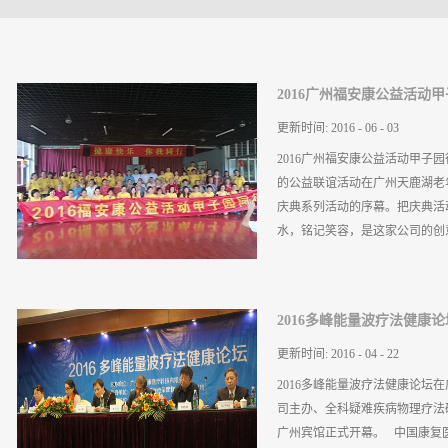
2016广州福安康公益活动
更新时间:
2016
-
06
-
03
2016广州福安康公益活动甲子园
的公益联谊活动在广州天鹿湖老
庆典系列活动的序幕。把庆典活
水，铭记笑容，是这家公司的创意
50余名员工与天鹿湖老年人护
2016多峰能量波疗法健康
谜、小品、舞蹈、合唱，现场气
备的脱口秀，还当起了啦啦队员
更新时间:
2016
-
04
-
22
来表示由衷感谢。他说：‘’广
2016多峰能量波疗法健康论坛
园为入住老人准备的生日会并精
司主办、全科疑难疾病物理疗法研
另一方面对甲子园丰富老人的生
广州宾馆正式开幕。 中国康复
势对入住老人的健康方面发挥更