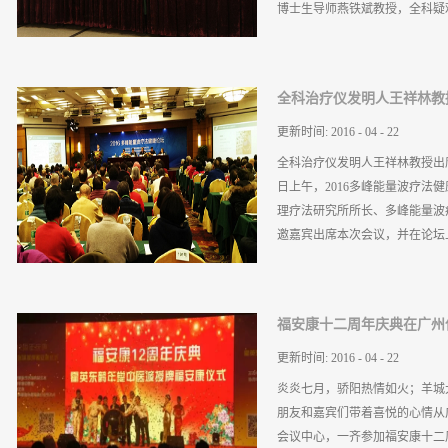
博士生导师燕铁斌教授，全科疑难
天起，就将“诚信为本”的理念
社会责任。在司庆这样一个有意
选择责任同行。初心就是让全体
所长、多峰能量波疗法（全科治
身之本，我们公司的使命也是通过健
全科治疗仪发明人王祥林教
术研究所高级工程师陈光锐先生
题发言
年一线临床工作经验的医务工作
更新时间:
2016
-
04
-
22
医疗科技有限公司总经理、今安
全科治疗仪发明人王祥林教授出席
次会议并致辞。 广州福安康总经
日上午，2016多峰能量波疗法
公司对会议召开表示祝贺。他说
理疗法研究所所长、多峰能量波
峰能量波用户群体越来越庞大，
邀嘉宾出席本次会议，并在论坛上
时也表明希望与越来越多的广州
能量波疗法，为健康的可持续带
国也步入老年化，广州更是明显
题发言。王祥林教授回顾了多峰
地区中老年人的三大“杀手”，
福安康十二周年庆典在广州
滨以及周边地区的应用过程中总
到多峰能量波疗法的优越性将将其
法在慢性病以及疑难疾病治疗
更新时间:
2016
-
04
-
22
范围时说，“全科治疗仪这种物
炎炎七月，骄阳热情如火；羊城
批准治疗范围，唯一全科治疗仪
朋友和嘉宾们带着喜悦的心情从
评价和批准，这个物理治疗仪器
会议中心，一齐参加福安康十二