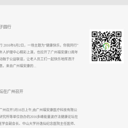
甲子园行
行 2016年6月2日，一场主题为“健康快乐，你我同行”
年人护理中心精彩上演，也拉开了广州福安康13周年
动融于公益联谊，让老人员工们一起快乐地挥洒汗
。来自广州福安康的...
理中心的老人齐聚一堂，广州福安康员工精心准备了猜
论坛在广州召开
氛高过了当天35摄氏度的气温。老人们表演了精心准
。 天鹿湖老人护理中心的罗总对于广州福安康的到
州福安康是一家具有社会责任感的良心企业。参与甲子
在广州召开3月16日上午,由广州福安康医疗科技有限公
心准备了节目，一方面对生日老人是个意外的惊喜，
究所等单位协办的2016多峰能量波疗法健康论坛在
活起到促进作用，同时也希望广州福安康利用自身优
医学会副会长、中山大学孙逸仙纪念医院主任医师、
大的作用。“ 广州福安康崔总表示：“公司从成立那