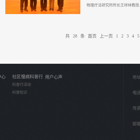
剁手啊？要不是笑得这么开心，
物理疗法研究所所长王祥林教授，
种技法，各种～～，各位看官，
菜姿式太好了，应该给个最佳拍
像在搞研究，您这是在炒菜好不好
长燕铁斌教授，广州福安康医疗
始，崔志敏总经理在致辞中回顾
共
28
条
首页
上一页
1
2
3
4
5
州福安康以发展健康立业，立足
安康的精神内涵更是得到了一次
品牌”的企业理念，福安康人坚
于人类大健康事业。十几年的发
从一个产品销售，建立了服务营
中心
社区慢病科普行
用户心声
地址
一个现代医疗设备，打造了福安
科普行活动
念。 健康理念的传播，一要有
科普知识
电话：
是根据广州福安康的企业理念和
实施的健康交流平台，进一步发
传真
州福安康联合全科疑难杂症物理疗
邮箱