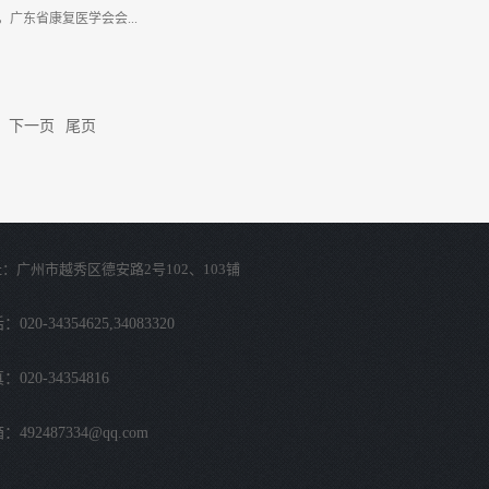
还真不敢看呀～～接着是各路大厨PK，各种姿式，各
广东省康复医学会会...
您自己看吧。先来张美女大厨～～ 这位会员大姐的炒
档奖！我们男大厨也不甘落后， 这位大哥的动作像不
？！ 经过紧张的忙碌，菜...
科技有限公司崔志敏总经理等领导出席。 会议伊
了全科治疗仪从进入广州到发展壮大的历程，指出广
下一页
尾页
于高科技产品，不仅经营发展得更加成熟和稳健，福
蜕变与升华。福安康一贯秉承“成为健康服务业受信赖
定肩负“让人们更健康、更快乐、更长寿”的使命，投身
展历程中，从一项科研成果，成就了一支人才团队；
销模式；从一个管理创新，引发了企业文化现象；以
：广州市越秀区德安路2号102、103铺
康健康产业……并通过各种形式传播福安康健康理
平台，二要有人才。“生命能量波自然疗法健康交流会”
020-34354625,34083320
发展规划，针对不同用户群体的不同健康诉求搭建并
挥专家、学者的影响力、提升健康理念的传播力，广
：020-34354816
法研究所于年初便达成共识并大力...
：492487334@qq.com