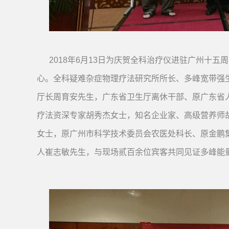
2018
年6月13日为庆贺全科治疗仪进驻广州十五
心。全科疑难杂症物理疗法研究所所长、多峰宽带强
厅长周育安先生，广东省卫生厅离休干部、原广东省
疗法资深专家胡秀杰女士，知名企业家、高级营养师
女士，原广州市科学技术委员会农医处科长、原金鹏
人崔志敏先生，与现场贰百余位宾客共同见证多峰能